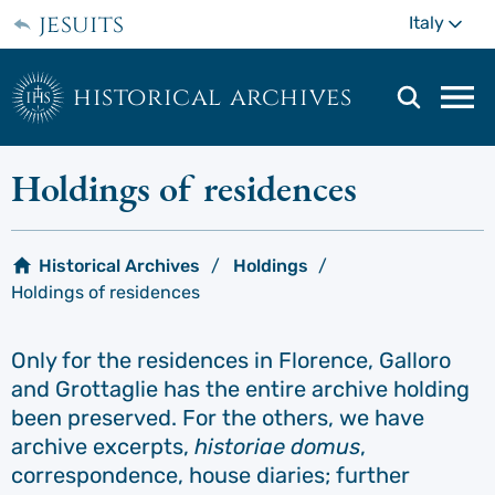
Skip
jesuits
Mo
Italy
to
main
content
historical archives
Mai
navi
men
Holdings of residences
Historical Archives
Holdings
Holdings of residences
Only for the residences in Florence, Galloro
and Grottaglie has the entire archive holding
been preserved. For the others, we have
archive excerpts,
historiae domus
,
correspondence, house diaries; further