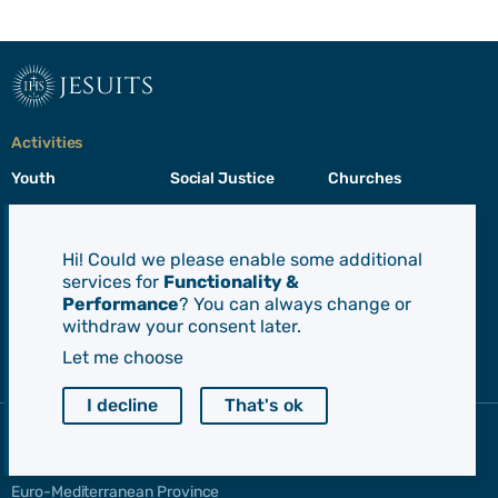
jesuits
Activities
Youth
Social Justice
Churches
Education
Missions
Culture
Prayer
Care for creation
Formation
Hi! Could we please enable some additional
services for
Functionality &
Leadership
Performance
? You can always change or
withdraw your consent later.
Jesuits
Let me choose
Toggle
footer
I decline
That's ok
menu
Society of Jesus
CEP - Conference of European Provincials
Euro-Mediterranean Province